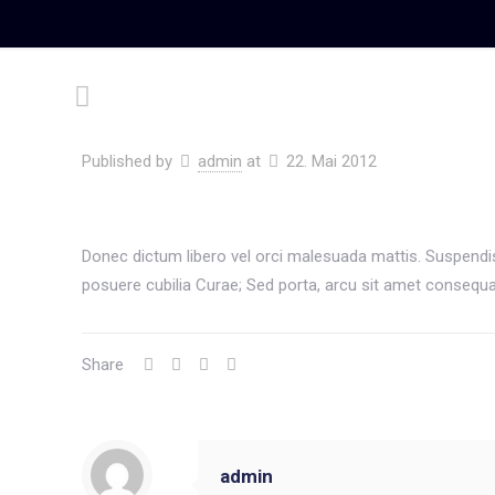
Published by
admin
at
22. Mai 2012
Donec dictum libero vel orci malesuada mattis. Suspendisse
posuere cubilia Curae; Sed porta, arcu sit amet consequa
Share
admin