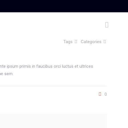
Tags
Categories
te ipsum primis in faucibus orci luctus et ultrices
tae sem.
0