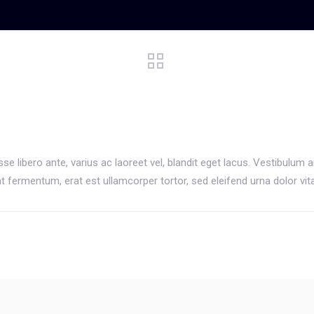
 libero ante, varius ac laoreet vel, blandit eget lacus. Vestibulum an
t fermentum, erat est ullamcorper tortor, sed eleifend urna dolor vi