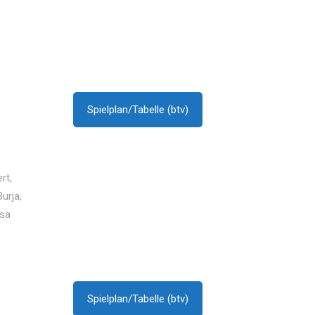
Spielplan/Tabelle (btv)
rt,
urja,
ssa
Spielplan/Tabelle (btv)