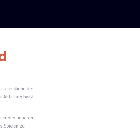
d
 Jugendliche der
r Abteilung heißt
eler aus unserem
s Spielen zu