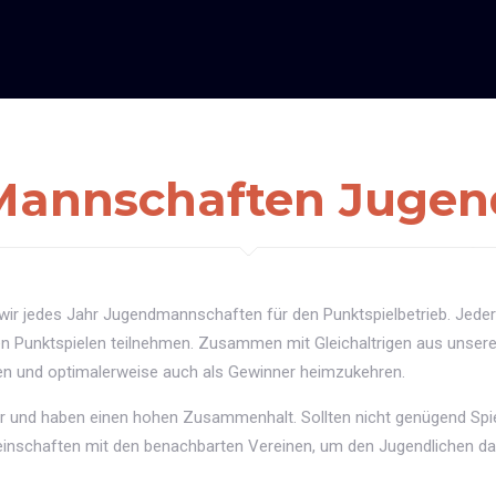
Mannschaften Jugen
ir jedes Jahr Jugendmannschaften für den Punktspielbetrieb. Jeder
en Punktspielen teilnehmen. Zusammen mit Gleichaltrigen aus unsere
en und optimalerweise auch als Gewinner heimzukehren.
r und haben einen hohen Zusammenhalt. Sollten nicht genügend Spi
meinschaften mit den benachbarten Vereinen, um den Jugendlichen da