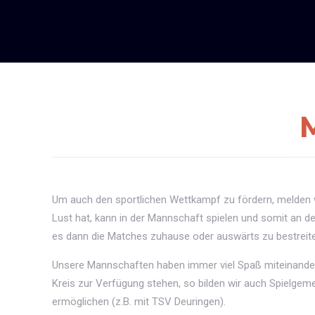
Um auch den sportlichen Wettkampf zu fördern, melden w
Lust hat, kann in der Mannschaft spielen und somit an d
es dann die Matches zuhause oder auswärts zu bestreit
Unsere Mannschaften haben immer viel Spaß miteinande
Kreis zur Verfügung stehen, so bilden wir auch Spielge
ermöglichen (z.B. mit TSV Deuringen).