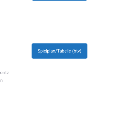
Spielplan/Tabelle (btv)
oritz
an