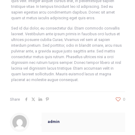
quis velit. Integer aliquet cursus erat, in pellentesque sapien
tristique vitae. In tempus tincidunt leo id adipiscing. Sed eu
sapien egestas arcu condimentum dapibus. Donec sit amet
quam ut metus iaculis adipiscing eget quis eros.
Sed id dui dolor, eu consectetur dui. Etiam commodo convallis
laoreet. Vestibulum ante ipsum primis in faucibus orci luctus et
ultrices posuere cubilia Curae; Vivamus vel sem at sapien
interdum pretium. Sed porttitor, odio in blandit ornare, arcu risus
pulvinar ante, a gravida augue justo sagittis ante. Sed mattis
consectetur metus quis rutrum. Phasellus ultrices nisi a orci
dignissim nec rutrum turpis semper. Donec tempor libero ut nisl
lacinia vel dignissim lacus tristique. Etiam accumsan velit in
quam laoreet sollicitudin. Mauris euismod lacus ut magna
placerat ac molestie augue consequat.
Share
0
admin