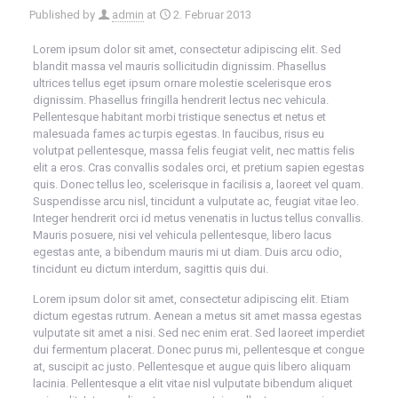
Published by
admin
at
2. Februar 2013
Lorem ipsum dolor sit amet, consectetur adipiscing elit. Sed
blandit massa vel mauris sollicitudin dignissim. Phasellus
ultrices tellus eget ipsum ornare molestie scelerisque eros
dignissim. Phasellus fringilla hendrerit lectus nec vehicula.
Pellentesque habitant morbi tristique senectus et netus et
malesuada fames ac turpis egestas. In faucibus, risus eu
volutpat pellentesque, massa felis feugiat velit, nec mattis felis
elit a eros. Cras convallis sodales orci, et pretium sapien egestas
quis. Donec tellus leo, scelerisque in facilisis a, laoreet vel quam.
Suspendisse arcu nisl, tincidunt a vulputate ac, feugiat vitae leo.
Integer hendrerit orci id metus venenatis in luctus tellus convallis.
Mauris posuere, nisi vel vehicula pellentesque, libero lacus
egestas ante, a bibendum mauris mi ut diam. Duis arcu odio,
tincidunt eu dictum interdum, sagittis quis dui.
Lorem ipsum dolor sit amet, consectetur adipiscing elit. Etiam
dictum egestas rutrum. Aenean a metus sit amet massa egestas
vulputate sit amet a nisi. Sed nec enim erat. Sed laoreet imperdiet
dui fermentum placerat. Donec purus mi, pellentesque et congue
at, suscipit ac justo. Pellentesque et augue quis libero aliquam
lacinia. Pellentesque a elit vitae nisl vulputate bibendum aliquet