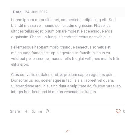
Date
24. Juni 2012
Lorem ipsum dolor sit amet, consectetur adipiscing elit. Sed
blandit massa vel mauris sollicitudin dignissim. Phasellus
ultrices tellus eget ipsum ornare molestie scelerisque eros
dignissim. Phasellus fringilla hendrerit lectus nec vehicula.
Pellentesque habitant morbi tristique senectus et netus et
malesuada fames ac turpis egestas. In faucibus, risus eu
volutpat pellentesque, massa felis feugiat velit, nec mattis felis
elit a eros.
Cras convallis sodales orci, et pretium sapien egestas quis.
Donec tellus leo, scelerisque in facilisis a, laoreet vel quam.
Suspendisse arcu nisl, tincidunt a vulputate ac, feugiat vitae leo.
Integer hendrerit orci id metus venenatis in luctus.
Share
0