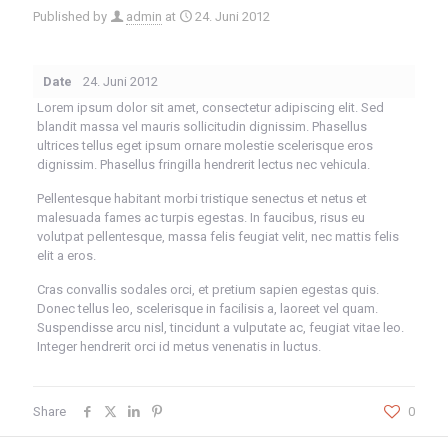
Published by
admin
at
24. Juni 2012
Date
24. Juni 2012
Lorem ipsum dolor sit amet, consectetur adipiscing elit. Sed
blandit massa vel mauris sollicitudin dignissim. Phasellus
ultrices tellus eget ipsum ornare molestie scelerisque eros
dignissim. Phasellus fringilla hendrerit lectus nec vehicula.
Pellentesque habitant morbi tristique senectus et netus et
malesuada fames ac turpis egestas. In faucibus, risus eu
volutpat pellentesque, massa felis feugiat velit, nec mattis felis
elit a eros.
Cras convallis sodales orci, et pretium sapien egestas quis.
Donec tellus leo, scelerisque in facilisis a, laoreet vel quam.
Suspendisse arcu nisl, tincidunt a vulputate ac, feugiat vitae leo.
Integer hendrerit orci id metus venenatis in luctus.
Share
0