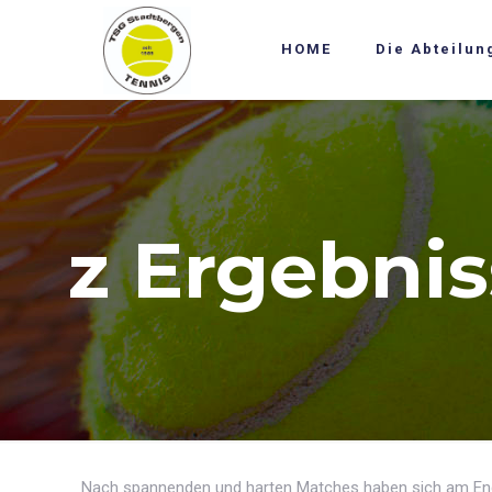
HOME
Die Abteilun
z Ergebnis
Nach spannenden und harten Matches haben sich am En