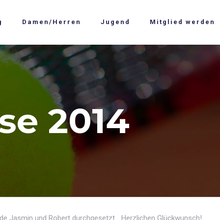
g
Damen/Herren
Jugend
Mitglied werden
se 2014
de Jasmin und Robert durchgesetzt… Herzlichen Glückwunsch!